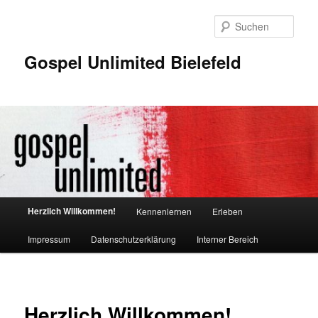
Zum
Inhalt
Such
wechseln
Gospel Unlimited Bielefeld
Hauptmenü
Herzlich Willkommen!
Kennenlernen
Erleben
Impressum
Datenschutzerklärung
Interner Bereich
Herzlich Willkommen!