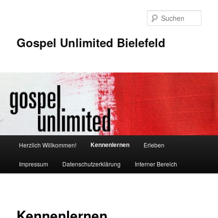
Zum
Inhalt
Such
wechseln
Gospel Unlimited Bielefeld
Hauptmenü
Kennenlernen
Herzlich Willkommen!
Erleben
Impressum
Datenschutzerklärung
Interner Bereich
Kennenlernen