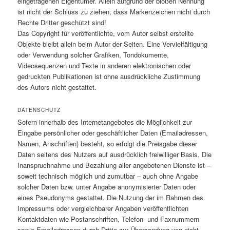
eingetragenen Eigentümer. Allein aufgrund der bloßen Nennung
ist nicht der Schluss zu ziehen, dass Markenzeichen nicht durch
Rechte Dritter geschützt sind!
Das Copyright für veröffentlichte, vom Autor selbst erstellte
Objekte bleibt allein beim Autor der Seiten. Eine Vervielfältigung
oder Verwendung solcher Grafiken, Tondokumente,
Videosequenzen und Texte in anderen elektronischen oder
gedruckten Publikationen ist ohne ausdrückliche Zustimmung
des Autors nicht gestattet.
DATENSCHUTZ
Sofern innerhalb des Internetangebotes die Möglichkeit zur
Eingabe persönlicher oder geschäftlicher Daten (Emailadressen,
Namen, Anschriften) besteht, so erfolgt die Preisgabe dieser
Daten seitens des Nutzers auf ausdrücklich freiwilliger Basis. Die
Inanspruchnahme und Bezahlung aller angebotenen Dienste ist –
soweit technisch möglich und zumutbar – auch ohne Angabe
solcher Daten bzw. unter Angabe anonymisierter Daten oder
eines Pseudonyms gestattet. Die Nutzung der im Rahmen des
Impressums oder vergleichbarer Angaben veröffentlichten
Kontaktdaten wie Postanschriften, Telefon- und Faxnummern
sowie Emailadressen durch Dritte zur Übersendung von nicht