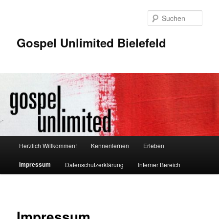
Zum
Inhalt
Such
wechseln
Gospel Unlimited Bielefeld
Hauptmenü
Herzlich Willkommen!
Kennenlernen
Erleben
Impressum
Datenschutzerklärung
Interner Bereich
Impressum